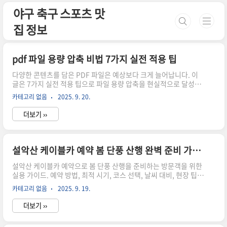
본문 바로가기
야구 축구 스포츠 맛
집 정보
pdf 파일 용량 압축 비법 7가지 실전 적용 팁
다양한 콘텐츠를 담은 PDF 파일은 예상보다 크게 늘어납니다. 이
글은 7가지 실전 적용 팁으로 파일 용량 압축을 현실적으로 달성하
는 방법을 제시합니다. 이미지 관리, 메타데이터 제거, 폰트 조정 등
카테고리 없음
2025. 9. 20.
구체적 단계와 체크리스트를 담았고, 초보자도 쉽고 편안하게 따라
할 수 있습니다.pdf 파일 용량 압축 7가지 실전 적용 팁1단계 해상
더보기 ››
도 최적화대부분의 PDF 파일에서 크기를 크게 좌우하는 요인은 이
미지의 해상도와 압축 방식입니다. 화면에 보이는 컬러가 선명해도
불필요한 높은 해상도는 용량을 낭비합니다. pdf 파일 용량 압축의
핵심은 먼저 해상도 조정과 최적화 영역 찾기부터 시작하는 겁니다.
설악산 케이블카 예약 봄 단풍 산행 완벽 준비 가이드
이 시도 하나가 백견의 크기 차이를 만듭니다. 다 같이 한걸음씩 들
어가 보죠.pdf 파일 용량 압축 더 알아보기스캔..
설악산 케이블카 예약으로 봄 단풍 산행을 준비하는 방문객을 위한
실용 가이드. 예약 방법, 최적 시기, 코스 선택, 날씨 대비, 현장 팁까
지 한 번에 확인하고 바로 실천할 수 있게 구성했습니다. 이 글로 당
카테고리 없음
2025. 9. 19.
일 헛걸음을 줄여보세요.설악산 케이블카 예약 봄 산행 준비봄철 설
악산은 녹음 속 트레일이 빛나고, 계절 고유의 냄새가 코끝을 자극
더보기 ››
합니다. 그러나 인기 코스는 예약 없이는 시간표를 바꿔야 할 때가
많습니다. 이때 설악산 케이블카 예약은 시작점이자 열쇠죠. 빠른