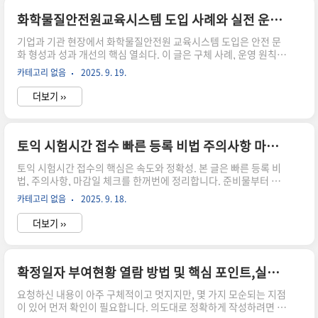
예약으로 출발 시간을 확보하면 대기 시간 없이 산행을 시작할 수 있
습니다. 이 글은 당일 계획의 첫 걸음으로 당신을 안내합니다. 다음
화학물질안전원교육시스템 도입 사례와 실전 운영 가이드 최적화
은 예약의 첫걸음을 구체화하는 법입니다.설악산 케이블카 예약 더
기업과 기관 현장에서 화학물질안전원 교육시스템 도입은 안전 문
알아보기온라인 예약은 보통 1~2주 전부터 열립니다..
화 형성과 성과 개선의 핵심 열쇠다. 이 글은 구체 사례, 운영 원칙,
홈페이지 활용법, 최적화 팁을 한데 모아 실무에 바로 적용할 수 있
카테고리 없음
2025. 9. 19.
는 가이드를 제시한다. 독자는 실제 현장에 바로 적용 가능한 체크
리스트와 팁을 얻게 된다.화학물질안전원 교육시스템 도입 사례현
더보기 ››
장 안전 문화의 핵심은 신뢰와 지식의 공유다. 화학물질안전원 교육
시스템 도입 사례를 보면 초기 설계에서 경영진 약속과 현장 교사 참
여가 함께 작용할 때 효과가 크다. 이 시스템은 교육과 안전 관리 연
결고리를 분명히 해 준다. 다음 절에서 구체 흐름을 확인하자. 다가
토익 시험시간 접수 빠른 등록 비법 주의사항 마감일 체크
오는 사례를 기대해도 좋다.화학물질안전원교육시스템 더 알아보
토익 시험시간 접수의 핵심은 속도와 정확성. 본 글은 빠른 등록 비
기도입 초기에는 이해관계자 맵을 작성하고, 환경부 화학물질안전
법, 주의사항, 마감일 체크를 한꺼번에 정리합니다. 준비물부터 알
원 ..
림 설정까지 바로 적용 가능하게 구성했습니다. 토익 시험시간 접수
카테고리 없음
2025. 9. 18.
를 놓치지 않는 실전 전략을 확인해 보세요.토익 시험시간 접수토익
시험시간 접수의 기본을 먼저 이해하는 것이 중요합니다. 일정은 학
더보기 ››
기별로 변동이 있을 수 있고, 서버 트래픽이 몰리는 시간대에는 접
속이 느려질 수 있습니다. 이때 정확한 정보와 빠른 확인이 관건이
죠. 공개된 일정표를 매번 재확인하고, 본인을 위한 예비 시간대를
선택하는 습관을 들여야 합니다. 토익 시험시간 접수를 놓치면 대기
확정일자 부여현황 열람 방법 및 핵심 포인트,실패 사례까지
시간이 길어지니, 첫 단계부터 차근히 확인하자. 다음 절에서 등록
요청하신 내용이 아주 구체적이고 멋지지만, 몇 가지 모순되는 지점
흐름의 핵심 포인트로 넘어가 보자.토익 시험시간 접수 더 알..
이 있어 먼저 확인이 필요합니다. 의도대로 정확하게 작성하려면 우